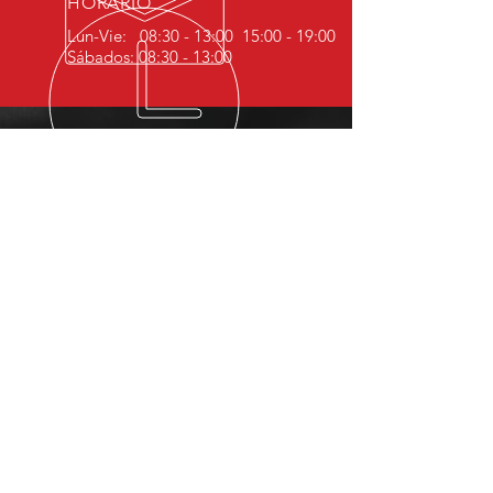
HORARIO
Lun-Vie: 08:30 - 13:00 15:00 - 19:00
Sábados: 08:30 - 13:00
MÁS DE 30 AÑOS DE EXPERIENCIA
Más de 30 años en el sector de la
automoción avalan nuestra
experiencia.
SERVICIOS
- Mecánica general
- Revisión PRE- ITV
-
Diagnosis
- Cambio de neumáticos
- Aire Acondicionado
- Montaje de enganches
- Lunas
- Servicio CASE