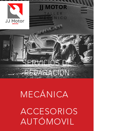
JJ MOTOR
TALLER
MECÁNICO
SERVICIOS DE
REPARACIÓN
MECÁNICA
ACCESORIOS
AUTÓMOVIL